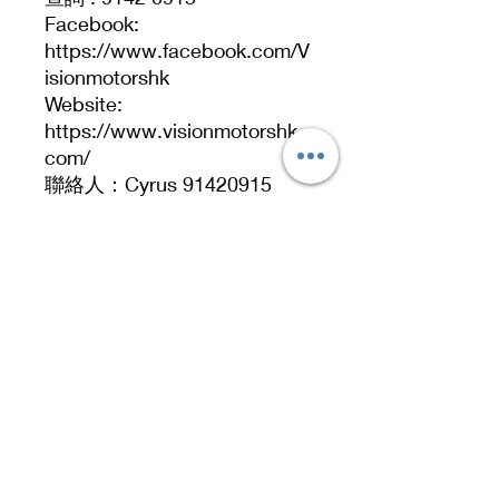
Facebook:
https://www.facebook.com/V
isionmotorshk
Website:
https://www.visionmotorshk.
com/
聯絡人：Cyrus 91420915
直接WhatsApp：
https://wa.me/85291420915
Address
No. 519, 5/F, Dah Chong Hong Building, 20 Kai
Cheung Road, Kowloon Bay, Hong Kong
No 519, 5/F, DCH Building, 20 Kai Cheung
Road, Kowloon Bay, Hong Kong.