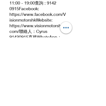
11:00 - 19:00查詢 : 9142
0915Facebook:
https://www.facebook.com/V
isionmotorshkWebsite:
https://www.visionmotorshk.
com/聯絡人：Cyrus
91420915直接WhatsApp：
https://wa.me/85291420915
Address
No. 519, 5/F, Dah Chong Hong Building, 20 Kai
Cheung Road, Kowloon Bay, Hong Kong
No 519, 5/F, DCH Building, 20 Kai Cheung
Road, Kowloon Bay, Hong Kong.