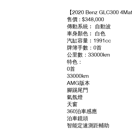
【2020 Benz GLC300 4Mati
售價 : $348,000
傳動系統︰ 自動波
車身顏色︰ 白色
汽缸容量︰1991cc
牌簿手數：0首
公里數：33000km
特色：
0首
33000km
AMG版本
腳踢尾門
氣氛燈
天窗
360泊車感應
泊車鏡頭
智能定速測距輔助