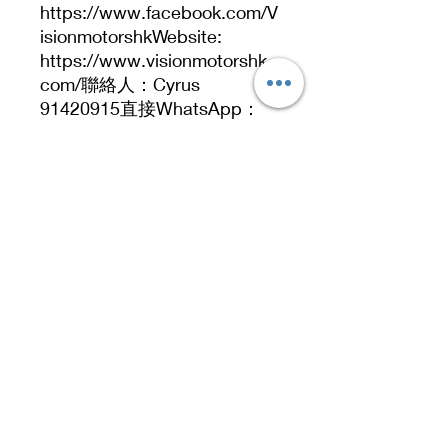
https://www.facebook.com/V
isionmotorshkWebsite:
https://www.visionmotorshk.
com/聯絡人：Cyrus
91420915直接WhatsApp：
https://wa.me/85291420915
Address
No. 519, 5/F, Dah Chong Hong Building, 20 Kai
Cheung Road, Kowloon Bay, Hong Kong
No 519, 5/F, DCH Building, 20 Kai Cheung
Road, Kowloon Bay, Hong Kong.
Contact Number
91420915