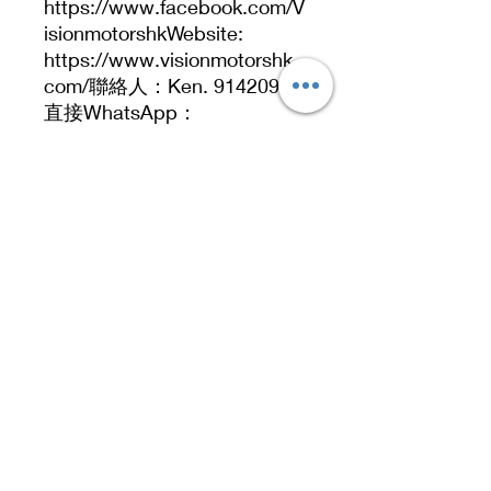
https://www.facebook.com/V
isionmotorshkWebsite:
https://www.visionmotorshk.
com/聯絡人：Ken. 91420915
直接WhatsApp：
https://wa.me/85291420915
Address
No. 519, 5/F, Dah Chong Hong Building, 20 Kai
Cheung Road, Kowloon Bay, Hong Kong
No 519, 5/F, DCH Building, 20 Kai Cheung
Road, Kowloon Bay, Hong Kong.
Contact Number
91420915