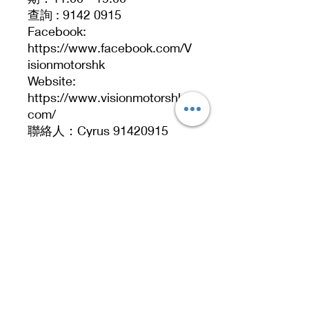
查詢 : 9142 0915
Facebook:
https://www.facebook.com/V
isionmotorshk
Website:
https://www.visionmotorshk.
com/
聯絡人：Cyrus 91420915
直接WhatsApp：
https://wa.me/85291420915
Address
No. 519, 5/F, Dah Chong Hong Building, 20 Kai
Cheung Road, Kowloon Bay, Hong Kong
No 519, 5/F, DCH Building, 20 Kai Cheung