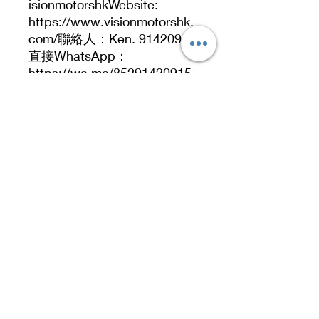
isionmotorshkWebsite:
https://www.visionmotorshk.
com/聯絡人：Ken. 91420915
直接WhatsApp：
https://wa.me/85291420915
Address
No. 519, 5/F, Dah Chong Hong Building, 20 Kai
Cheung Road, Kowloon Bay, Hong Kong
No 519, 5/F, DCH Building, 20 Kai Cheung
Road, Kowloon Bay, Hong Kong.
Contact Number
91420915
Office Hours