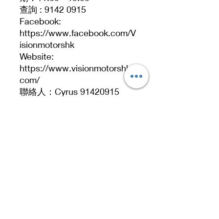
查詢 : 9142 0915
Facebook:
https://www.facebook.com/V
isionmotorshk
Website:
https://www.visionmotorshk.
com/
聯絡人：Cyrus 91420915
直接WhatsApp：
https://wa.me/85291420915
Address
No. 519, 5/F, Dah Chong Hong Building, 20 Kai
Cheung Road, Kowloon Bay, Hong Kong
No 519, 5/F, DCH Building, 20 Kai Cheung