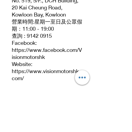
No. 519, 5/F., DCH Building,
20 Kai Cheung Road,
Kowloon Bay, Kowloon
營業時間:星期一至日及公眾假
期：11:00 - 19:00
查詢 : 9142 0915
Facebook:
https://www.facebook.com/V
isionmotorshk
Website:
https://www.visionmotorshk.
com/
聯絡人：Cyrus Pang
91420915
直接WhatsApp：
https://wa.me/85291420915