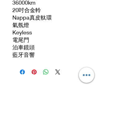
36000km
20吋合金軨
Nappa真皮軚環
氣氛燈
Keyless
電尾門
泊車鏡頭
藍牙音響
Address
No. 519, 5/F, Dah Chong Hong Building, 20 Kai
Cheung Road, Kowloon Bay, Hong Kong
No 519, 5/F, DCH Building, 20 Kai Cheung
Road, Kowloon Bay, Hong Kong.