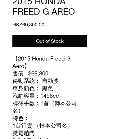
2015 HONDA
FREED G AREO
Price
HK$69,800.00
Out of Stock
【2015 Honda Freed G
Aero】
售價 : $69,800
傳動系統︰ 自動波
車身顏色︰ 黑色
汽缸容量︰1496cc
牌簿手數：1首（轉本公司
名）
特色：
1首行貨 （轉本公司名）
雙電趟門