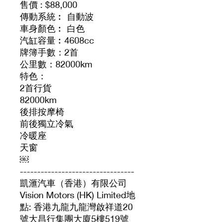
售價 : $88,000
傳動系統︰ 自動波
車身顏色︰ 白色
汽缸容量︰4608cc
牌簿手數：2首
公里數：82000km
特色：
2首行貨
82000km
後排按摩椅
前後獨立冷氣
冷暖座
天窗
￼
---------------------------------
凱滙汽車（香港）有限公司
Vision Motors (HK) Limited地
點: 香港九龍九龍灣啟祥道20
號大昌行集團大廈5樓519號