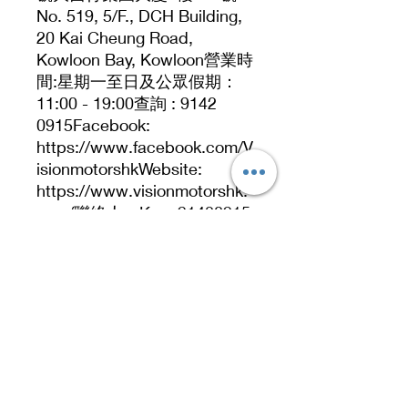
No. 519, 5/F., DCH Building,
20 Kai Cheung Road,
Kowloon Bay, Kowloon營業時
間:星期一至日及公眾假期：
11:00 - 19:00查詢 : 9142
0915Facebook:
https://www.facebook.com/V
isionmotorshkWebsite:
https://www.visionmotorshk.
com/聯絡人：Ken. 91420915
直接WhatsApp：
https://wa.me/85291420915
Address
No. 519, 5/F, Dah Chong Hong Building, 20 Kai
Cheung Road, Kowloon Bay, Hong Kong