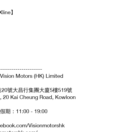
Xline】
---------------------
 Motors (HK) Limited
20號大昌行集團大廈5樓519號
ng, 20 Kai Cheung Road, Kowloon
11:00 - 19:00
cebook.com/Visionmotorshk