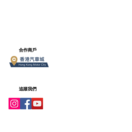
​合作商戶
​追蹤我們