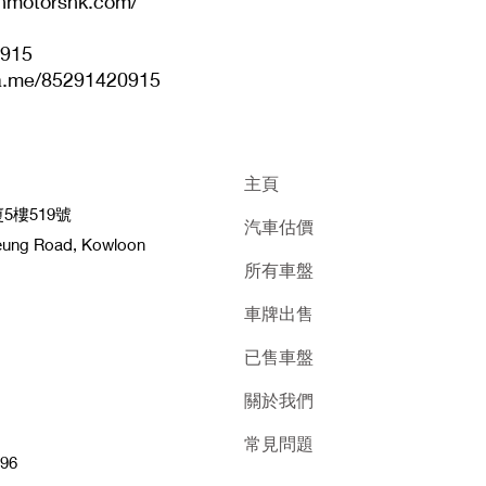
onmotorshk.com/
915
.me/85291420915
主頁
樓519號
汽車估價
heung Road, Kowloon
所有車盤
車牌出售
已售車盤
關於我們
常見問題
96