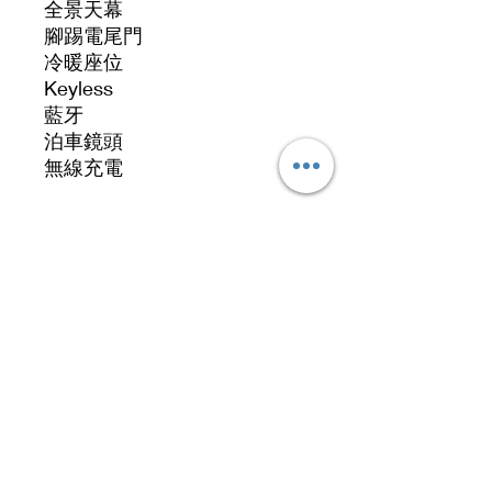
全景天幕
腳踢電尾門
冷暖座位
Keyless
藍牙
泊車鏡頭
無線充電
地址 Address
九龍九龍灣啟祥道20號大昌行集團大廈5樓519號
No 519, 5/F, DCH Building, 20 Kai Cheung
Road, Kowloon Bay, Hong Kong.
聯絡電話：
64001096
辦公時間
​： 星期一至日及公眾假期： 11:00am
-7:00pm