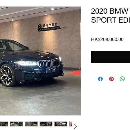
2020 BMW
SPORT EDI
價
HK$208,000.00
格