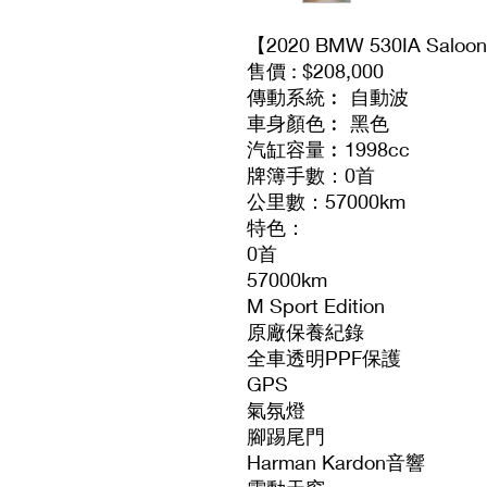
【2020 BMW 530IA Saloon 
售價 : $208,000
傳動系統︰ 自動波
車身顏色︰ 黑色
汽缸容量︰1998cc
牌簿手數：0首
公里數：57000km
特色：
0首
57000km
M Sport Edition
原廠保養紀錄
全車透明PPF保護
GPS
氣氛燈
腳踢尾門
Harman Kardon音響