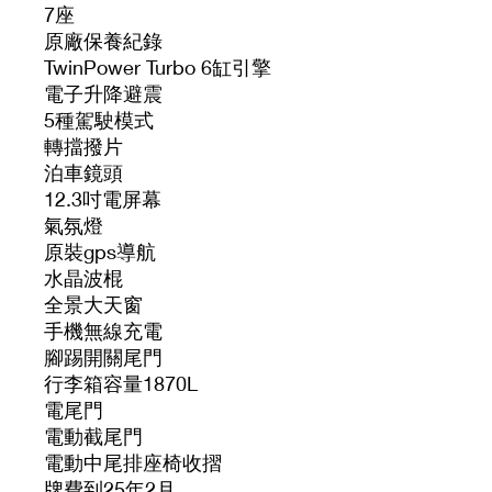
7座
原廠保養紀錄
TwinPower Turbo 6缸引擎
電子升降避震
5種駕駛模式
轉擋撥片
泊車鏡頭
12.3吋電屏幕
氣氛燈
原裝gps導航
水晶波棍
全景大天窗
手機無線充電
腳踢開關尾門
行李箱容量1870L
電尾門
電動截尾門
電動中尾排座椅收摺
牌費到25年2月