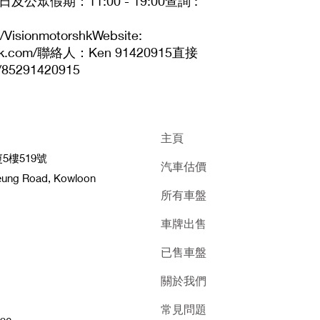
及公眾假期：11:00 - 19:00查詢 :
/VisionmotorshkWebsite:
orshk.com/聯絡人：Ken 91420915直接
/85291420915
主頁
樓519號
汽車估價
heung Road, Kowloon
所有車盤
車牌出售
已售車盤
關於我們
常見問題