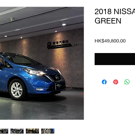
2018 NISS
GREEN
價
HK$49,800.00
格