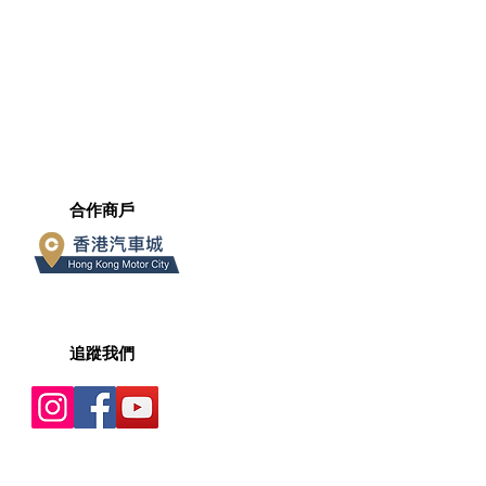
​合作商戶
​追蹤我們