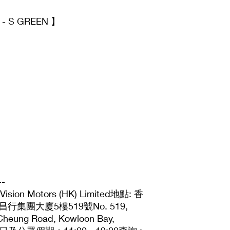
 - S GREEN 】
--
 Motors (HK) Limited地點: 香
集團大廈5樓519號No. 519,
i Cheung Road, Kowloon Bay,