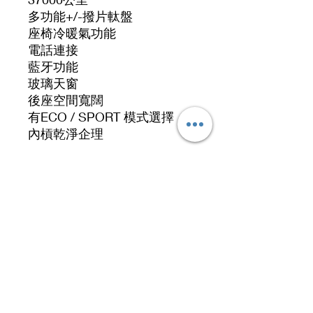
多功能+/-撥片軚盤
座椅冷暖氣功能
電話連接
藍牙功能
玻璃天窗
後座空間寬闊
有ECO / SPORT 模式選擇
內槓乾淨企理
地址 Address
九龍九龍灣啟祥道20號大昌行集團大廈5樓519號
No 519, 5/F, DCH Building, 20 Kai Cheung
Road, Kowloon Bay, Hong Kong.
聯絡電話：
64001096
辦公時間
​： 星期一至日及公眾假期： 11:00am