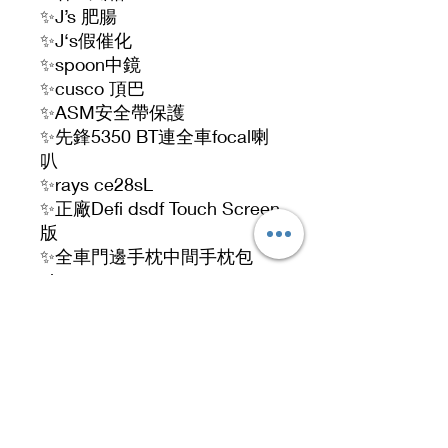
✨J’s 肥腸
✨J‘s假催化
✨spoon中鏡
✨cusco 頂巴
✨ASM安全帶保護
✨先鋒5350 BT連全車focal喇
叭
✨rays ce28sL
✨正廠Defi dsdf Touch Screen
版
✨全車門邊手枕中間手枕包
alcantara
✨SPOON RIGID COLLAR
8pcs front, 12pcs rear
✨M BIZ exhause pipe ( 4-2-1
)
✨新9月尾換無限極力子
✨Oil cooler